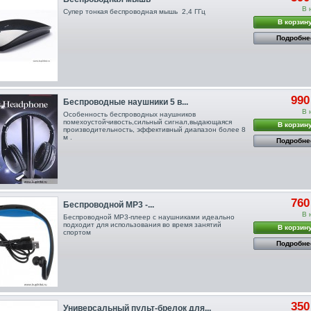
В 
Супер тонкая беспроводная мышь 2,4 ГГц
В корзин
Подробне
990
Беспроводные наушники 5 в...
В 
Особенность беспроводных наушников
помехоустойчивость,сильный сигнал,выдающаяся
В корзин
производительность, эффективный диапазон более 8
м .
Подробне
760
Беспроводной МР3 -...
В 
Беспроводной MP3-плеер с наушниками идеально
подходит для использования во время занятий
В корзин
спортом
Подробне
350
Универсальный пульт-брелок для...