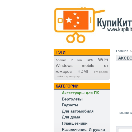
Главная
>
ТЭГИ
АКСЕС
Wi-Fi
Android
2 sim
GPS
Windows mobile
от
комаров
HDMI
FM-радио
umka
гироскутер
КАТЕГОРИИ
Аксессуары для ПК
Вертолеты
Гаджеты
Для автомобиля
Мыши,кл
Для дома
Планшетники
Развлечение, Игрушки