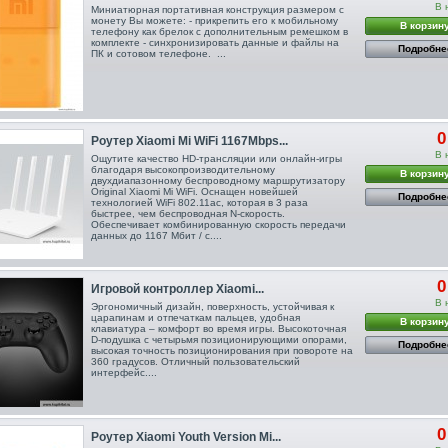
В 
Миниатюрная портативная конструкция размером с
монету Вы можете: - прикрепить его к мобильному
В корзин
телефону как брелок с дополнительным ремешком в
комплекте - синхронизировать данные и файлы на
Подробне
ПК и сотовом телефоне. ...
0
Роутер Xiaomi Mi WiFi 1167Mbps...
В 
Ощутите качество HD-трансляции или онлайн-игры
благодаря высокопроизводительному
В корзин
двухдиапазонному беспроводному маршрутизатору
Original Xiaomi Mi WiFi. Оснащен новейшей
Подробне
технологией WiFi 802.11ac, которая в 3 раза
быстрее, чем беспроводная N-скорость.
Обеспечивает комбинированную скорость передачи
данных до 1167 Мбит / с....
0
Игровой контроллер Xiaomi...
В 
Эргономичный дизайн, поверхность, устойчивая к
царапинам и отпечаткам пальцев, удобная
В корзин
клавиатура – комфорт во время игры. Высокоточная
D-подушка с четырьмя позиционирующими опорами,
Подробне
высокая точность позиционирования при повороте на
360 градусов. Отличный пользовательский
интерфейс....
0
Роутер Xiaomi Youth Version Mi...