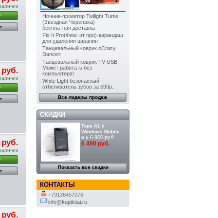
наличии
у
Ночник-проектор Twilight Turtle
(Звездная Черепаха)
е
бесплатная доставка
Fix It Pro(Фикс ит про)-карандаш
для удаления царапин
Танцевальный коврик «Crazy
Dance»
Танцевальный коврик TV-USB.
Может работать без
 руб.
компьютера!
наличии
White Light безопасный
отбеливатель зубов за 590р.
у
Все лидеры продаж
е
СКИДКИ
Tops A1 с
Windows Mobile
6 900 руб.
6.5
 руб.
6 490 руб.
наличии
у
Показать все скидки
е
КОНТАКТЫ
+79138457076
info@kupikitai.ru
 руб.