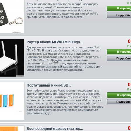
В 
Хотите управлять телевизором в баре, аэропорту,
магазине и дома? С этого мини пульта
В корзин
дистанционного управления в виде брелка вы
можете контролировать практически любой AV/TV
Подробне
прибор, установленный в любом месте....
0
Роутер Xiaomi Mi WiFi Mini High...
В 
Двухдиапазонный маршрутизатор с частотами 2,4
ГГц / 5 ГГц В три раза быстрее, чем традиционные
В корзин
беспроводные маршрутизаторы. Поддержка
новейшего протокола 802.11ac, скорость передачи
Подробне
до 1167 Мбит / с Двухдиапазонная антенна
переменного тока 2X2, поддерживающая режим
ghost Интеллектуальный домашний контроллер для
управления всеми интеллектуальными...
0
Портативный мини-USB...
В 
Это небольшое устройство можно подсоединить к
системному блоку или ноутбуку через USB-разъем,
В корзин
который подключен к интернету с помощью Ehernet-
кабеля, и раздавать интернет по сети Wi-Fi сразу на
Подробне
несколько устройств. Помимо этого к устройству
можно установить специальное приложение, которое
даст возможность просматривать и обмениваться
файлами между...
0
Беспроводной маршрутизатор...