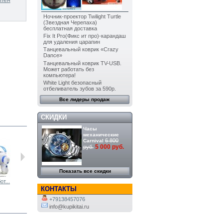
Ночник-проектор Twilight Turtle
(Звездная Черепаха)
бесплатная доставка
Fix It Pro(Фикс ит про)-карандаш
для удаления царапин
Танцевальный коврик «Crazy
Dance»
Танцевальный коврик TV-USB.
Может работать без
компьютера!
White Light безопасный
отбеливатель зубов за 590р.
Все лидеры продаж
СКИДКИ
Часы
механические
6 800
Carnival
5 000 руб.
руб.
Показать все скидки
т...
Электронная...
Кот ТОМ...
Кот...
Очки...
КОНТАКТЫ
+79138457076
info@kupikitai.ru