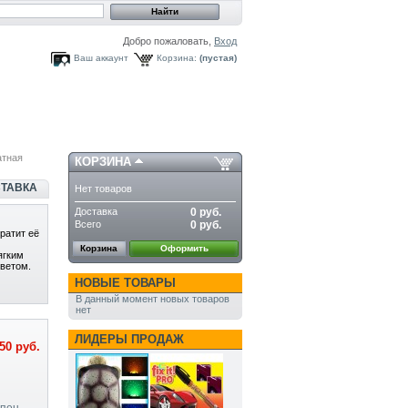
Добро пожаловать,
Вход
Ваш аккаунт
Корзина:
(пустая)
атная
КОРЗИНА
СТАВКА
Нет товаров
Доставка
0 руб.
Всего
0 руб.
ратит её
Корзина
Оформить
ягким
ветом.
НОВЫЕ ТОВАРЫ
В данный момент новых товаров
нет
ЛИДЕРЫ ПРОДАЖ
50 руб.
упен