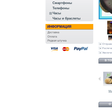
Смартфоны
Телефоны
Часы
Часы и браслеты
ИНФОРМАЦИЯ
Доставка
Оплата
Редкая штучка
Отправи
Распеча
Увеличи
В ТО
ренажер для...
White Light...
Танцевальный...
Twilight Sea...
Mu
О