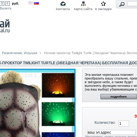
руб.
$
€
Валюта
контакты
карта сайта
в закладки
Развлечение, Игрушки
>
Ночник-проектор Twilight Turtle (Звездная Черепаха) беспл
-ПРОЕКТОР TWILIGHT TURTLE (ЗВЕЗДНАЯ ЧЕРЕПАХА) БЕСПЛАТНАЯ ДО
Эта милая черепашка поможет
преобразить вашу спальню, прев
в звёздное небо, а также будет
выполнять функцию ночника с м
(на ваш выбор) убаюкивающим с
подробнее
9
Количество:
Уведомить когда станет дост