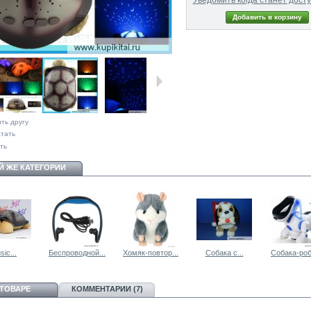
ть другу
тать
ть
Й ЖЕ КАТЕГОРИИ
sic...
Беспроводной...
Хомяк-повтор...
Собака с...
Собака-робо
 ТОВАРЕ
КОММЕНТАРИИ (7)