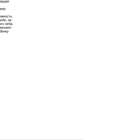
вращая
шему
ожность
ебо, не
ого неба
омплект
ебенку