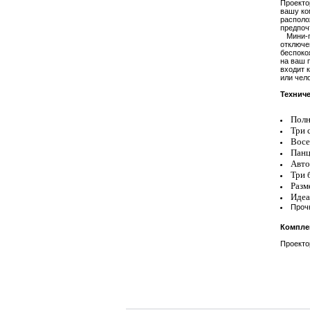
Проекто
вашу ко
располо
предпоч
Мини-пр
отключен
беспоко
на ваш 
входит 
или чел
Техниче
Полн
Три 
Восе
Панц
Авто
Три 
Разм
Идеа
Проч
Компле
Проекто