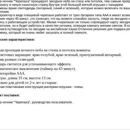
р-ночник "Черепаха" проецирует звездное небо на стену или потолок, тем самым пре
мнату в некую сказочную страну.Внутри этой большой мягкой игрушки с панцирем
жены яркие светодиоды (янтарный, синий и зеленый), которые можно включать по ва
тению.
оектор в виде плюшевой черепахи работает от трех батареек типа ААА и имеет возм
ия через 45 минут, это означает, что вы можете спокойно заснуть, глядя на звездное н
ясь о работающем устройстве. Милая «черепаха» не только спроецирует карту звездн
потолок, но и будет работать в качестве ночника, освещая комнату мягким светом. В к
книга-путеводитель по звездам на английском языке.Отличное решение для подарка р
овеку, который не очень любит засыпать в полной темноте.
ские характеристики:
ая проекция ночного неба на стены и потолок комнаты.
световых вариации: ярко-голубой, ярко-зеленый, приглушенный янтарный.
мь разных созвездий.
ирь светится для успокаивающего эффекта.
матическое выключение (таймер на 45 минут).
батарейки ААА.
еры: длина 35 см, высота 13 см.
льно для детей от 2-х лет и старше.
ная пластиковая конструкция,материал игрушки - плюш.
кт поставки:
р-ночник "Черепаха", руководство пользователя.