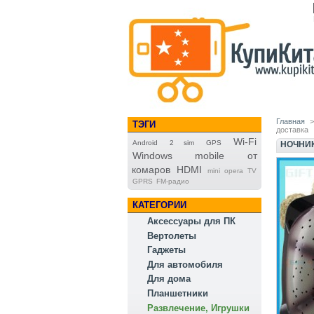
Главная
>
ТЭГИ
доставка
Wi-Fi
Android
2 sim
GPS
НОЧНИК
Windows mobile
от
комаров
HDMI
mini opera TV
GPRS
FM-радио
КАТЕГОРИИ
Аксессуары для ПК
Вертолеты
Гаджеты
Для автомобиля
Для дома
Планшетники
Развлечение, Игрушки