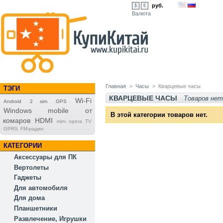
руб.
$
€
Валюта
Главная
>
Часы
>
Кварцевые часы
ТЭГИ
КВАРЦЕВЫЕ ЧАСЫ
Товаров нет
Wi-Fi
Android
2 sim
GPS
Windows mobile
от
В этой категории товаров нет.
комаров
HDMI
mini opera TV
GPRS
FM-радио
КАТЕГОРИИ
Аксессуары для ПК
Вертолеты
Гаджеты
Для автомобиля
Для дома
Планшетники
Развлечение, Игрушки