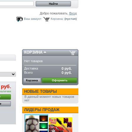
Добро пожаловать,
Вход
Ваш аккаунт
Корзина:
(пустая)
КОРЗИНА
Нет товаров
Доставка
0 руб.
Всего
0 руб.
Корзина
Оформить
 руб.
НОВЫЕ ТОВАРЫ
наличии
В данный момент новых товаров
у
нет
е
ЛИДЕРЫ ПРОДАЖ