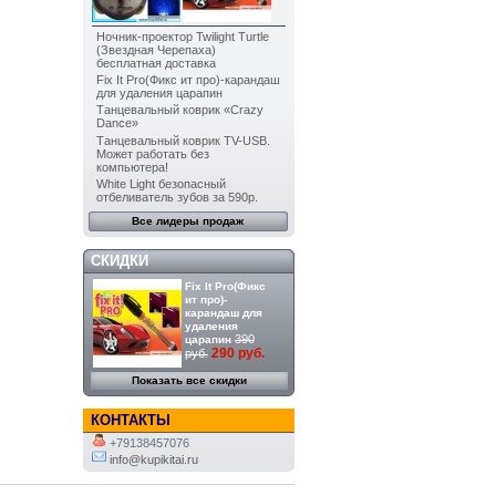
Ночник-проектор Twilight Turtle
(Звездная Черепаха)
бесплатная доставка
Fix It Pro(Фикс ит про)-карандаш
для удаления царапин
Танцевальный коврик «Crazy
Dance»
Танцевальный коврик TV-USB.
Может работать без
компьютера!
White Light безопасный
отбеливатель зубов за 590р.
Все лидеры продаж
СКИДКИ
Fix It Pro(Фикс
ит про)-
карандаш для
удаления
390
царапин
290 руб.
руб.
Показать все скидки
КОНТАКТЫ
+79138457076
info@kupikitai.ru