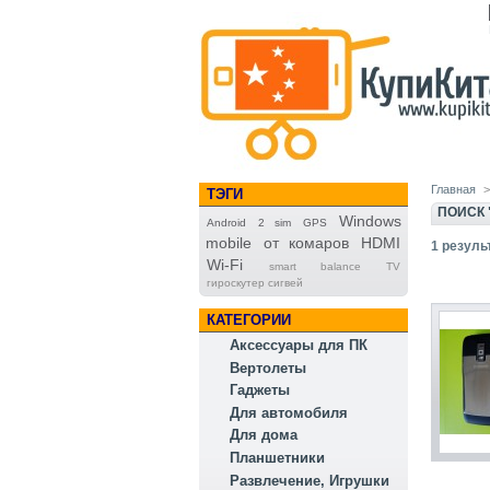
Главная
>
ТЭГИ
ПОИСК 
Windows
Android
2 sim
GPS
mobile
от комаров
HDMI
1
результ
Wi-Fi
smart balance
TV
гироскутер сигвей
КАТЕГОРИИ
Аксессуары для ПК
Вертолеты
Гаджеты
Для автомобиля
Для дома
Планшетники
Развлечение, Игрушки