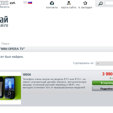
руб.
$
€
Валюта
контакты
карта сайта
в закладки
Поиск
"MINI OPERA TV"
ат был найден.
Сортировать по
3 990
W006
В 
Телефон очень похож на модель E71 или E71+, но
имеет улучшенный дизайн корпуса, металлическую
В корзин
крышку, отличный русский перевод и Wi-Fi, что
выгодно отличает его от вышеуказанных моделей
Подробне