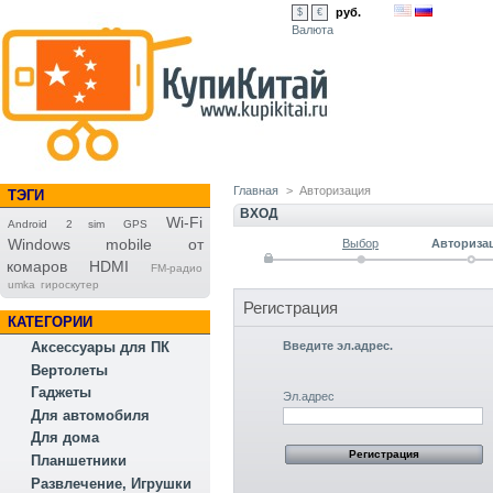
руб.
$
€
Валюта
Главная
>
Авторизация
ТЭГИ
ВХОД
Wi-Fi
Android
2 sim
GPS
Windows mobile
от
Выбор
Авториза
комаров
HDMI
FM-радио
umka
гироскутер
Регистрация
КАТЕГОРИИ
Аксессуары для ПК
Введите эл.адрес.
Вертолеты
Гаджеты
Эл.адрес
Для автомобиля
Для дома
Планшетники
Развлечение, Игрушки