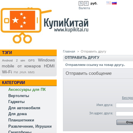
руб.
$
€
Валюта
Главная
>
Отправить другу
ТЭГИ
ОТПРАВИТЬ ДРУГУ
Windows
Android
2 sim
GPS
Отправляем ссылку на товар другу..
mobile
от комаров
HDMI
Wi-Fi
FM
JAVA
MMS
Отправить сообщение
КАТЕГОРИИ
Аксессуары для ПК
Вертолеты
Беспро
Гаджеты
Имя друга:
Для автомобиля
Эл.адрес друга:
Для дома
Планшетники
Развлечение, Игрушки
Смартфоны