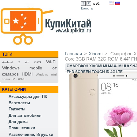
руб.
$
€
Валюта
Главная
>
Xiaomi
>
Смартфон Xi
ТЭГИ
Core 3GB RAM 32G ROM 6.44” FHD
Wi-Fi
Android
2 sim
GPS
СМАРТФОН XIAOMI MI MAX- MIUI 8 S
Windows mobile
от
FHD SCREEN TOUCH ID 4G LTE
комаров
HDMI
Windows
mini
opera TV
GPRS
КАТЕГОРИИ
Аксессуары для ПК
Вертолеты
Гаджеты
Для автомобиля
Для дома
Планшетники
Развлечение, Игрушки