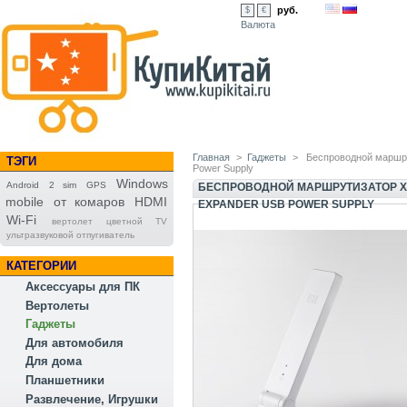
руб.
$
€
Валюта
Главная
>
Гаджеты
>
Беспроводной маршрут
ТЭГИ
Power Supply
Windows
Android
2 sim
GPS
БЕСПРОВОДНОЙ МАРШРУТИЗАТОР XIAO
mobile
от комаров
HDMI
EXPANDER USB POWER SUPPLY
Wi-Fi
вертолет
цветной TV
ультразвуковой отпугиватель
КАТЕГОРИИ
Аксессуары для ПК
Вертолеты
Гаджеты
Для автомобиля
Для дома
Планшетники
Развлечение, Игрушки